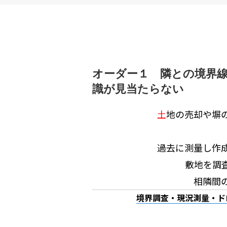
オーダー１ 隣との境界
識が見当たらない
土
地の売却や塀
過去に測量し作
敷地を調
相隣間
境界調査・現況測量・ド