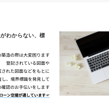
線がわからない、標
の築造の際は大変困ります
登記されている図面や
成された図面などをもとに
査し、境界標識を発見して
の確認のお手伝いをします
ローン空撮が適しています☞