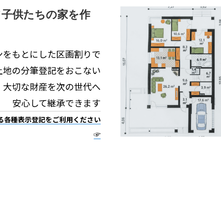
て子供たちの家を作
ンをもとにした
区画割りで
土地の分筆登記をおこない
大切な財産を次の世代へ
安心して継承できます
る各種表示登記をご利用ください
☞