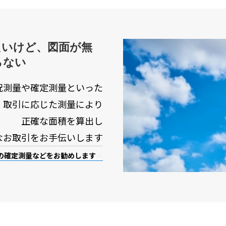
たいけど、図面が無
らない
況測量や確定測量といった
取引に応じた測量により
正確な面積を算出し
なお取引をお手伝いします
の確定測量などをお勧めします
☞